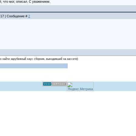
, что мог, описал. С уважением.
2:17 | Сообщение #
2
о найти зарубежный хаус сборник, выходивший на кассете)