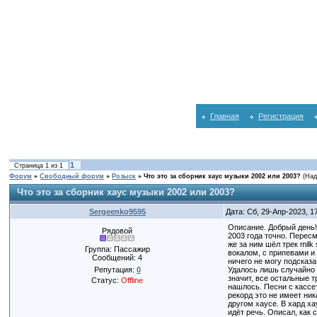
Главная
Регистрация
1
Страница
1
из
1
Форум
»
Свободный форум
»
Розыск
»
Что это за сборник хаус музыки 2002 или 2003?
(Над
Что это за сборник хаус музыки 2002 или 2003?
Sergeenko9595
Дата: Сб, 29-Апр-2023, 
Описание. Добрый день! 
Рядовой
2003 года точно. Пересм
же за ним шёл трек milk
Группа: Пассажир
вокалом, с припевами и 
Сообщений:
4
ничего не могу подсказ
Репутация:
0
Удалось лишь случайно на
значит, все остальные т
Статус:
Offline
нашлось. Песни с кассет
рекорд это не имеет ни
другом хаусе. В хард ха
идёт речь. Описал, как 