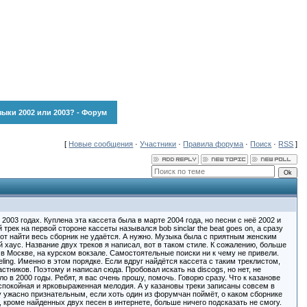
зыки 2002 или 2003? - Форум
[
Новые сообщения
·
Участники
·
Правила форума
·
Поиск
·
RSS
]
003 годах. Куплена эта кассета была в марте 2004 года, но песни с неё 2002 и
трек на первой стороне кассеты назывался bob sinclar the beat goes on, а сразу
 А вот найти весь сборник не удаётся. А нужно. Музыка была с приятным женским
 хаус. Название двух треков я написал, вот в таком стиле. К сожалению, больше
в Москве, на курском вокзале. Самостоятельные поиски ни к чему не привели.
s feeling. Именно в этом порядке. Если вдруг найдётся кассета с таким треклистом,
стников. Поэтому и написал сюда. Пробовал искать на discogs, но нет, не
о в 2000 годы. Ребят, я вас очень прошу, помочь. Говорю сразу. Что к казанове
 спокойная и ярковыраженная мелодия. А у казановы треки записаны совсем в
уду ужасно признательным, если хоть один из форумчан поймёт, о каком сборнике
о, кроме найденных двух песен в интернете, больше ничего подсказать не смогу.