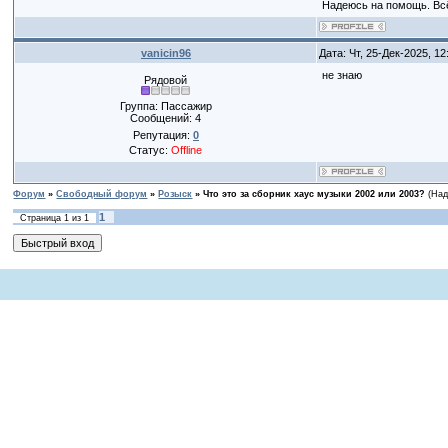
Надеюсь на помощь. Всё
vanicin96
Дата: Чт, 25-Дек-2025, 1
не знаю
Рядовой
Группа: Пассажир
Сообщений:
4
Репутация:
0
Статус:
Offline
Форум
»
Свободный форум
»
Розыск
»
Что это за сборник хаус музыки 2002 или 2003?
(Над
1
Страница
1
из
1