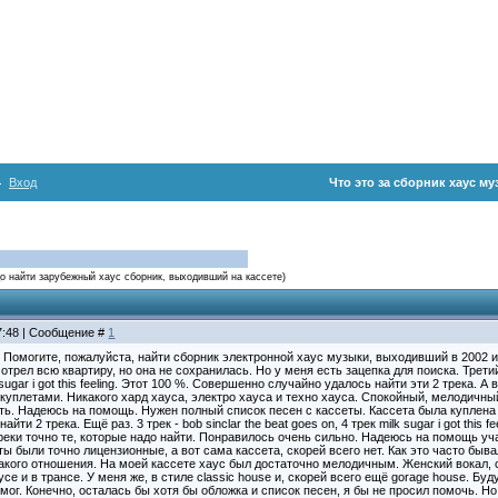
Вход
Что это за сборник хаус му
о найти зарубежный хаус сборник, выходивший на кассете)
17:48 | Сообщение #
1
Помогите, пожалуйста, найти сборник электронной хаус музыки, выходивший в 2002 и 2
отрел всю квартиру, но она не сохранилась. Но у меня есть зацепка для поиска. Третий 
 sugar i got this feeling. Этот 100 %. Совершенно случайно удалось найти эти 2 трека.
куплетами. Никакого хард хауса, электро хауса и техно хауса. Спокойный, мелодичный
ать. Надеюсь на помощь. Нужен полный список песен с кассеты. Кассета была куплена 
йти 2 трека. Ещё раз. 3 трек - bob sinclar the beat goes on, 4 трек milk sugar i got thi
реки точно те, которые надо найти. Понравилось очень сильно. Надеюсь на помощь уча
ы были точно лицензионные, а вот сама кассета, скорей всего нет. Как это часто бывал
какого отношения. На моей кассете хаус был достаточно мелодичным. Женский вокал,
усе и в трансе. У меня же, в стиле classic house и, скорей всего ещё gorage house. Б
смог. Конечно, осталась бы хотя бы обложка и список песен, я бы не просил помочь. Н